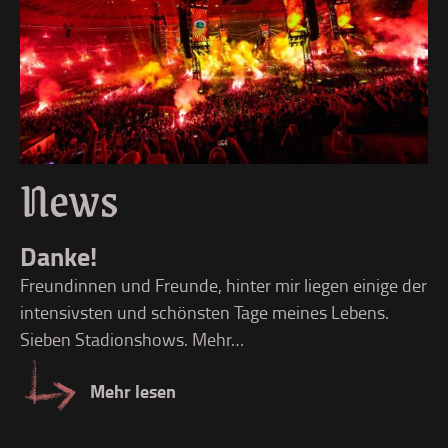
News
L
Danke!
Li
Freundinnen und Freunde, hinter mir liegen einige der
üb
intensivsten und schönsten Tage meines Lebens.
Sieben Stadionshows. Mehr…
Mehr lesen