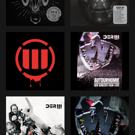
und lassen DER W fliegen. Fünf Alben stehen für uns
schon in den Büchern, allesamt hoch gechartet, vor
allem aber mit immer unterschiedlicher Magie – mal
schwarzer, mal weißer – ehrlichem Schweiß und Bier
eingespielt. Annähernd 200 Konzerte zwischen Club
und Wacken-Hauptbühne schweißten uns und eine
erlesene Schar an Fans zusammen. Und zeigen uns in
jedem Augenblick, dass es ernst und gut ist. Es fühlt
sich in jedem Moment besonders an, DER W zu sein.
Und das ganz besondere Gefühl ist für uns
Anerkennung und ewige Verpflichtung.
Umso besser, dass mein Leben, das in den hellsten
und den dunkelsten Momenten zu Musik wird, gut
und gerne auf mehreren Bühnen stattfinden kann.
Heute ist vieles ganz anders, als es 2008 war. Besser,
natürlich. Der Enthusiasmus für DER W, dessen