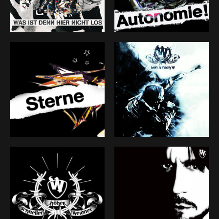
Stellenwert in meinem musikalischem Leben, hat sich
bei mir nie geändert. Näher als bei DER W lasse ich
niemanden an mich ran. Es ist meine Geschichte,
erzählt mit meiner Stimme. Mit DER W erlebe ich mit
und dank meinen Mitstreitern eine intensive Reise,
mit reichlich Beute fürs eigene Ideenreservat. Und so
ist das Ziel schon längst erreicht. Das Ende des W-ges
ist aber noch lange nicht in Sicht.