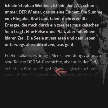
Ich bin Stephan Weidner, ich bin der „W“, schon
immer. DER W aber, das ist eine Einheit. Die Summe
von Hingabe, Kraft und Talent mehrerer. Die
Energie, die mich durch ein zweites musikalisches
Sein trägt. Eine Reise ohne Plan, aber mit einem
klaren Ziel: Die Seele investieren und dem Leben
unterwegs alles abtrotzen, was geht.
Edelmetallauszeichnung, Menschwerdung, Aufbruch
sind Teil der DER W-Geschichte, aber auch der Tod,
Scherben, Wut und Angst. Wunder, gleich mehrere,
sind auf dem Weg geschehen. Sie ermöglichten
vieles, was ich selbst wenige Jahre vorher für
ausgeschlossen hielt. Als 2008 mit „Schneller, höher,
Weidner“ unser Debüt erschien, war die Welt noch
eine andere: Ich hatte mit den Onkelz die größten
Arenen des Landes gefüllt und deutsche