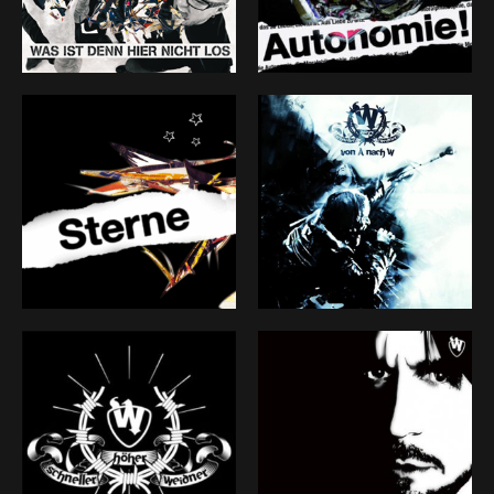
Stellenwert in meinem musikalischem Leben, hat sich
bei mir nie geändert. Näher als bei DER W lasse ich
niemanden an mich ran. Es ist meine Geschichte,
erzählt mit meiner Stimme. Mit DER W erlebe ich mit
und dank meinen Mitstreitern eine intensive Reise,
mit reichlich Beute fürs eigene Ideenreservat. Und so
ist das Ziel schon längst erreicht. Das Ende des W-ges
ist aber noch lange nicht in Sicht.