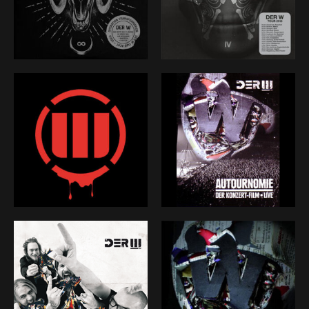
und lassen DER W fliegen. Fünf Alben stehen für uns
schon in den Büchern, allesamt hoch gechartet, vor
allem aber mit immer unterschiedlicher Magie – mal
schwarzer, mal weißer – ehrlichem Schweiß und Bier
eingespielt. Annähernd 200 Konzerte zwischen Club
und Wacken-Hauptbühne schweißten uns und eine
erlesene Schar an Fans zusammen. Und zeigen uns in
jedem Augenblick, dass es ernst und gut ist. Es fühlt
sich in jedem Moment besonders an, DER W zu sein.
Und das ganz besondere Gefühl ist für uns
Anerkennung und ewige Verpflichtung.
Umso besser, dass mein Leben, das in den hellsten
und den dunkelsten Momenten zu Musik wird, gut
und gerne auf mehreren Bühnen stattfinden kann.
Heute ist vieles ganz anders, als es 2008 war. Besser,
natürlich. Der Enthusiasmus für DER W, dessen