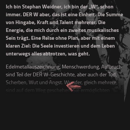
Ich bin Stephan Weidner, ich bin der „W“, schon
immer. DER W aber, das ist eine Einheit. Die Summe
von Hingabe, Kraft und Talent mehrerer. Die
Energie, die mich durch ein zweites musikalisches
Sein trägt. Eine Reise ohne Plan, aber mit einem
klaren Ziel: Die Seele investieren und dem Leben
unterwegs alles abtrotzen, was geht.
Edelmetallauszeichnung, Menschwerdung, Aufbruch
sind Teil der DER W-Geschichte, aber auch der Tod,
Scherben, Wut und Angst. Wunder, gleich mehrere,
sind auf dem Weg geschehen. Sie ermöglichten
vieles, was ich selbst wenige Jahre vorher für
ausgeschlossen hielt. Als 2008 mit „Schneller, höher,
Weidner“ unser Debüt erschien, war die Welt noch
eine andere: Ich hatte mit den Onkelz die größten
Arenen des Landes gefüllt und deutsche