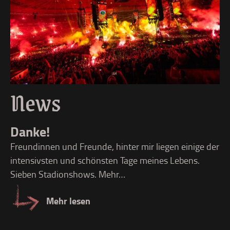
News
L
Danke!
Li
Freundinnen und Freunde, hinter mir liegen einige der
üb
intensivsten und schönsten Tage meines Lebens.
Sieben Stadionshows. Mehr…
Mehr lesen