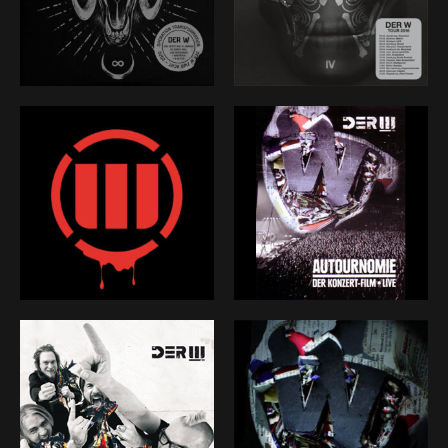
und lassen DER W fliegen. Fünf Alben stehen für uns
schon in den Büchern, allesamt hoch gechartet, vor
allem aber mit immer unterschiedlicher Magie – mal
schwarzer, mal weißer – ehrlichem Schweiß und Bier
eingespielt. Annähernd 200 Konzerte zwischen Club
und Wacken-Hauptbühne schweißten uns und eine
erlesene Schar an Fans zusammen. Und zeigen uns in
jedem Augenblick, dass es ernst und gut ist. Es fühlt
sich in jedem Moment besonders an, DER W zu sein.
Und das ganz besondere Gefühl ist für uns
Anerkennung und ewige Verpflichtung.
Umso besser, dass mein Leben, das in den hellsten
und den dunkelsten Momenten zu Musik wird, gut
und gerne auf mehreren Bühnen stattfinden kann.
Heute ist vieles ganz anders, als es 2008 war. Besser,
natürlich. Der Enthusiasmus für DER W, dessen