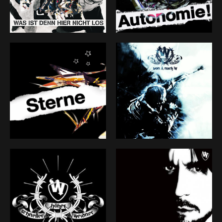
Stellenwert in meinem musikalischem Leben, hat sich
bei mir nie geändert. Näher als bei DER W lasse ich
niemanden an mich ran. Es ist meine Geschichte,
erzählt mit meiner Stimme. Mit DER W erlebe ich mit
und dank meinen Mitstreitern eine intensive Reise,
mit reichlich Beute fürs eigene Ideenreservat. Und so
ist das Ziel schon längst erreicht. Das Ende des W-ges
ist aber noch lange nicht in Sicht.