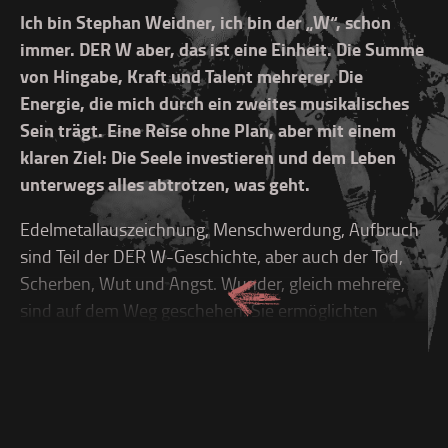
Ich bin Stephan Weidner, ich bin der „W“, schon
immer. DER W aber, das ist eine Einheit. Die Summe
von Hingabe, Kraft und Talent mehrerer. Die
Energie, die mich durch ein zweites musikalisches
Sein trägt. Eine Reise ohne Plan, aber mit einem
klaren Ziel: Die Seele investieren und dem Leben
unterwegs alles abtrotzen, was geht.
Edelmetallauszeichnung, Menschwerdung, Aufbruch
sind Teil der DER W-Geschichte, aber auch der Tod,
Scherben, Wut und Angst. Wunder, gleich mehrere,
sind auf dem Weg geschehen. Sie ermöglichten
vieles, was ich selbst wenige Jahre vorher für
ausgeschlossen hielt. Als 2008 mit „Schneller, höher,
Weidner“ unser Debüt erschien, war die Welt noch
eine andere: Ich hatte mit den Onkelz die größten
Arenen des Landes gefüllt und deutsche