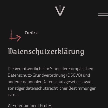
Neues
Tour 2026
Zurück
Der W
Datenschutzerklärung
Diskographie
Shop
Die Verantwortliche im Sinne der Europäischen
Datenschutz-Grundverordnung (DSGVO) und
anderer nationaler Datenschutzgesetze sowie
sonstiger datenschutzrechtlicher Bestimmungen
ist die:
W Entertainment GmbH,