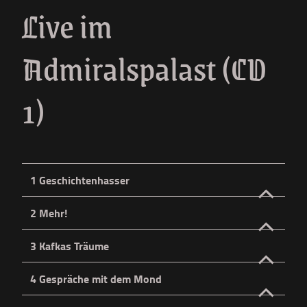
Live im
Admiralspalast (CD
1)
1 Geschichtenhasser
Deutsch
Englisch
Spanisch
2 Mehr!
Deutsch
Englisch
Spanisch
3 Kafkas Träume
Ich erzähl dir diese Sachen
Gib mir eine Bühne
Deutsch
Englisch
Spanisch
4 Gespräche mit dem Mond
Das Bewusstsein ist ein ferner Ort
Belohn mich für mein Leiden
Steinig, wild und unerforscht