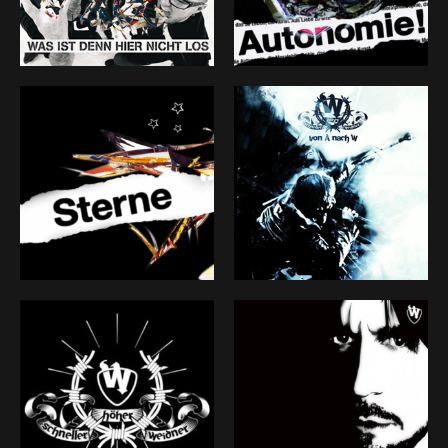
Stellenwert in meinem musikalischem Leben, hat sich
bei mir nie geändert. Näher als bei DER W lasse ich
niemanden an mich ran. Es ist meine Geschichte,
erzählt mit meiner Stimme. Mit DER W erlebe ich mit
und dank meinen Mitstreitern eine intensive Reise,
mit reichlich Beute fürs eigene Ideenreservat. Und so
ist das Ziel schon längst erreicht. Das Ende des W-ges
ist aber noch lange nicht in Sicht.