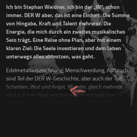
Ich bin Stephan Weidner, ich bin der „W“, schon
immer. DER W aber, das ist eine Einheit. Die Summe
von Hingabe, Kraft und Talent mehrerer. Die
Energie, die mich durch ein zweites musikalisches
Sein trägt. Eine Reise ohne Plan, aber mit einem
klaren Ziel: Die Seele investieren und dem Leben
unterwegs alles abtrotzen, was geht.
Edelmetallauszeichnung, Menschwerdung, Aufbruch
sind Teil der DER W-Geschichte, aber auch der Tod,
Scherben, Wut und Angst. Wunder, gleich mehrere,
sind auf dem Weg geschehen. Sie ermöglichten
vieles, was ich selbst wenige Jahre vorher für
ausgeschlossen hielt. Als 2008 mit „Schneller, höher,
Weidner“ unser Debüt erschien, war die Welt noch
eine andere: Ich hatte mit den Onkelz die größten
Arenen des Landes gefüllt und deutsche