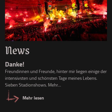
News
L
Danke!
Li
Freundinnen und Freunde, hinter mir liegen einige der
üb
intensivsten und schönsten Tage meines Lebens.
Sieben Stadionshows. Mehr…
Mehr lesen