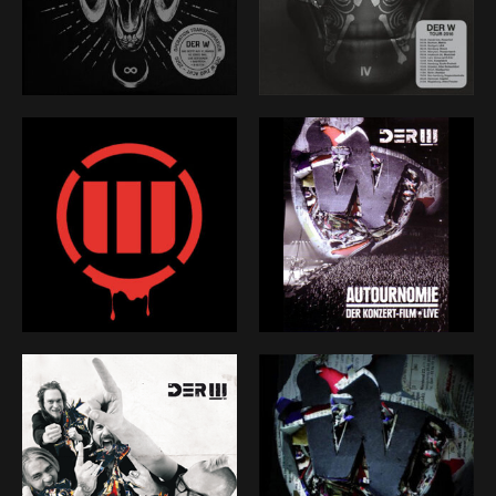
und lassen DER W fliegen. Fünf Alben stehen für uns
schon in den Büchern, allesamt hoch gechartet, vor
allem aber mit immer unterschiedlicher Magie – mal
schwarzer, mal weißer – ehrlichem Schweiß und Bier
eingespielt. Annähernd 200 Konzerte zwischen Club
und Wacken-Hauptbühne schweißten uns und eine
erlesene Schar an Fans zusammen. Und zeigen uns in
jedem Augenblick, dass es ernst und gut ist. Es fühlt
sich in jedem Moment besonders an, DER W zu sein.
Und das ganz besondere Gefühl ist für uns
Anerkennung und ewige Verpflichtung.
Umso besser, dass mein Leben, das in den hellsten
und den dunkelsten Momenten zu Musik wird, gut
und gerne auf mehreren Bühnen stattfinden kann.
Heute ist vieles ganz anders, als es 2008 war. Besser,
natürlich. Der Enthusiasmus für DER W, dessen