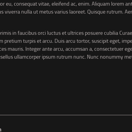
tor eu, consequat vitae, eleifend ac, enim. Aliquam lorem ante
lus viverra nulla ut metus varius laoreet. Quisque rutrum. Ae
mis in faucibus orci luctus et ultrices posuere cubilia Curae;
 pretium turpis et arcu. Duis arcu tortor, suscipit eget, impe
ces mauris. Integer ante arcu, accumsan a, consectetuer ege
hasellus ullamcorper ipsum rutrum nunc. Nunc nonummy met
n