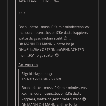
.!.wann auch immer…!?!…“
* * *
Boah…datte…muss iCKe mir mindestens xxx
mal durchlesen…bevor iCKe datte kappiere,
watte dä geschrieben steht 😉 …
Oh MANN OH MANN = dätte iss ja
OHwEiJaWie >OSTERNunWEHNACHTEN
mein „PS“ folgt später 😉
Antworten
Sigrid Hagel
sagt:
17. März 2016 um 2:04 Uhr
Boah…datte…muss iCKe mir mindestens
xxx mal durchlesen…bevor iCKe datte
kappiere, watte dä geschrieben steht 😉 …
Oh MANN OH MANN = dätte iss ja