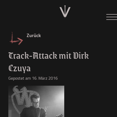
Neues
Tour 2026
Zurück
Der W
Track-Attack mit Dirk
Diskographie
Czuya
Shop
Gepostet am 16. März 2016