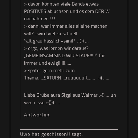
> davon könnten viele Bands etwas
POSITIVES abluchsen und es dem DER W
nachahmen.!.!.!.
> denn, wer immer alles alleine machen
will?…wird viel zu schnell
*alt,grau,hässlich+senil* ;-))) …
> ergo, was lernen wir daraus?:
„GEMEINSAM SIND WIR STARK!!!!!“ für
immer und ewig!!!!!!…..
> später gern mehr zum
Thema…..SATURN….ruuuuuuft…… :-)) …..
Liebe Grüße eure Siggi aus Weimar :-)) … un
wech isse ;-)))) ….
Antworten
Uwe hat geschissen!!
sagt: