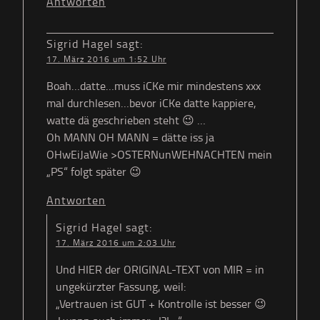
Antworten
Sigrid Hagel
sagt:
17. März 2016 um 1:52 Uhr
Boah…datte…muss iCKe mir mindestens xxx
mal durchlesen…bevor iCKe datte kappiere,
watte dä geschrieben steht 😉 …
Oh MANN OH MANN = dätte iss ja
OHwEiJaWie >OSTERNunWEHNACHTEN mein
„PS“ folgt später 😉
Antworten
Sigrid Hagel
sagt:
17. März 2016 um 2:03 Uhr
Und HIER der ORIGINAL-TEXT von MIR = in
ungekürzter Fassung, weil:
„Vertrauen ist GUT + Kontrolle ist besser 😉