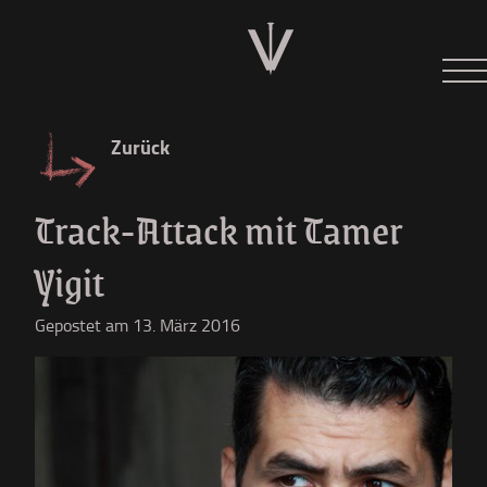
Neues
Tour 2026
Zurück
Der W
Track-Attack mit Tamer
Diskographie
Yigit
Shop
Gepostet am 13. März 2016