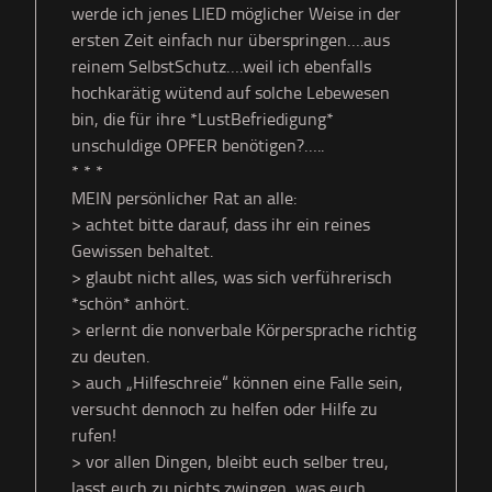
werde ich jenes LIED möglicher Weise in der
ersten Zeit einfach nur überspringen….aus
reinem SelbstSchutz….weil ich ebenfalls
hochkarätig wütend auf solche Lebewesen
bin, die für ihre *LustBefriedigung*
unschuldige OPFER benötigen?…..
* * *
MEIN persönlicher Rat an alle:
> achtet bitte darauf, dass ihr ein reines
Gewissen behaltet.
> glaubt nicht alles, was sich verführerisch
*schön* anhört.
> erlernt die nonverbale Körpersprache richtig
zu deuten.
> auch „Hilfeschreie“ können eine Falle sein,
versucht dennoch zu helfen oder Hilfe zu
rufen!
> vor allen Dingen, bleibt euch selber treu,
lasst euch zu nichts zwingen, was euch